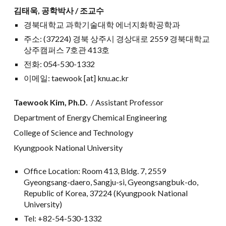
김태욱
, 공학박사 /
조교수
경북대학교 과학기술대학 에너지화학공학과
주소: (37224) 경북 상주시 경상대로 2559 경북대학교
상주캠퍼스 7호관 41
3
호
전화: 054-530-133
2
이메일:
taewook
[at] knu.ac.kr
Taewook Kim
, Ph.D.
/ Assistant Professor
Department of Energy Chemical Engineering
College of Science and Technology
Kyungpook National University
Office Location: Room 41
3
, Bldg. 7, 2559
Gyeongsang-daero, Sangju-si, Gyeongsangbuk-do,
Republic of Korea, 37224 (Kyungpook National
University)
Tel: +82-54-530-133
2