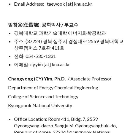
Email Address:
taewook
[at] knu.ac.kr
임창용(任昌龍), 공학박사 /
부교수
경북대학교 과학기술대학 에너지화학공학과
주소: (37224) 경북 상주시 경상대로 2559 경북대학교
상주캠퍼스 7호관 411호
전화: 054-530-133
1
이메일: cy.yim [at] knu.ac.kr
Changyong (CY) Yim, Ph.D.
/
Associate
Professor
Department of Energy Chemical Engineering
College of Science and Technology
Kyungpook National University
Office Location: Room 411, Bldg. 7, 2559
Gyeongsang-daero, Sangju-si, Gyeongsangbuk-do,
Republic of Korea, 37224 (Kyungpook National